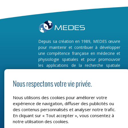
Depuis sa création en 1989, MEDES œuvre
pour maintenir et contribuer à développer
une compétence française en médecine et
physiologie spatiales et pour promouvoir
les applications de la recherche spatiale
dans le domaine de la santé.
Nous respectons votre vie privée.
MEDES s’implique ainsi activement dans 3
principaux secteurs : le support en
médecine et physiologie spatiales pour
Nous utilisons des cookies pour améliorer votre
l’exploration spatiale, la recherche clinique
expérience de navigation, diffuser des publicités ou
et enfin les applications et innovations
des contenus personnalisés et analyser notre trafic.
spatiales pour la santé.
En cliquant sur « Tout accepter », vous consentez à
notre utilisation des cookies.