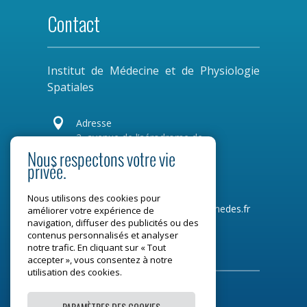
Contact
Institut de Médecine et de Physiologie
Spatiales

Adresse
2, avenue de l’aérodrome de
Montaudran
Nous respectons votre vie
privée.
CS 77720
31 007 Toulouse Cedex 4
Nous utilisons des cookies pour
Tel :
05 34 31 96 00
Mail :
contact@medes.fr
améliorer votre expérience de
navigation, diffuser des publicités ou des
contenus personnalisés et analyser
Restons connectés
notre trafic. En cliquant sur « Tout
accepter », vous consentez à notre
utilisation des cookies.
PARAMÈTRES DES COOKIES