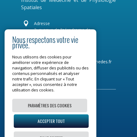
Institut de Médecine et de Physiologie
Spatiales

Adresse
2, avenue de l’aérodrome de
Montaudran
Nous respectons votre vie
privée.
CS 77720
31 007 Toulouse Cedex 4
Nous utilisons des cookies pour
Tel :
05 34 31 96 00
Mail :
contact@medes.fr
améliorer votre expérience de
navigation, diffuser des publicités ou des
contenus personnalisés et analyser
Restons connectés
notre trafic. En cliquant sur « Tout
accepter », vous consentez à notre
utilisation des cookies.
PARAMÈTRES DES COOKIES
Mentions légales
ACCEPTER TOUT
Plan du site