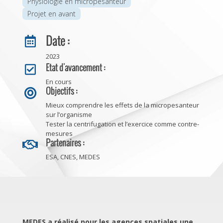
Physiologie en micropesanteur
Projet en avant
Date :

2023
Etat d'avancement :

En cours
Objectifs :

Mieux comprendre les effets de la micropesanteur
sur l’organisme
Tester la centrifugation et l’exercice comme contre-
mesures
Partenaires :

ESA, CNES, MEDES
MEDES a réalisé pour les agences spatiales une