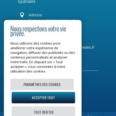
Spatiales

Adresse
2, avenue de l’aérodrome de
Montaudran
Nous respectons votre vie
CS 77720
privée.
31 007 Toulouse Cedex 4
Nous utilisons des cookies pour
Tel :
05 34 31 96 00
Mail :
contact@medes.fr
améliorer votre expérience de
navigation, diffuser des publicités ou des
contenus personnalisés et analyser
Restons connectés
notre trafic. En cliquant sur « Tout
accepter », vous consentez à notre
utilisation des cookies.
PARAMÈTRES DES COOKIES
Mentions légales
ACCEPTER TOUT
Plan du site
TOUT REJETER