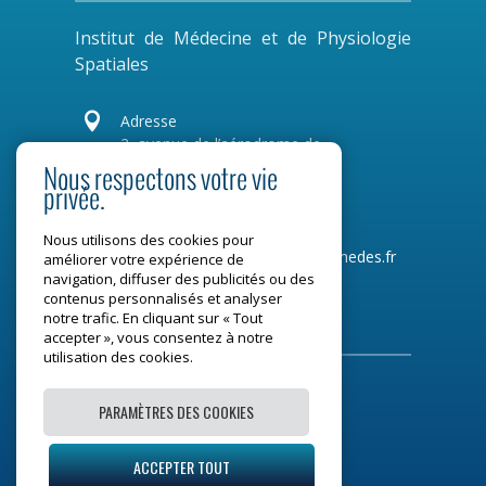
Institut de Médecine et de Physiologie
Spatiales

Adresse
2, avenue de l’aérodrome de
Montaudran
Nous respectons votre vie
CS 77720
privée.
31 007 Toulouse Cedex 4
Nous utilisons des cookies pour
Tel :
05 34 31 96 00
Mail :
contact@medes.fr
améliorer votre expérience de
navigation, diffuser des publicités ou des
contenus personnalisés et analyser
Restons connectés
notre trafic. En cliquant sur « Tout
accepter », vous consentez à notre
utilisation des cookies.
PARAMÈTRES DES COOKIES
Mentions légales
ACCEPTER TOUT
Plan du site