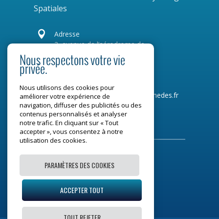
Spatiales

Adresse
2, avenue de l’aérodrome de
Montaudran
Nous respectons votre vie
privée.
CS 77720
31 007 Toulouse Cedex 4
Nous utilisons des cookies pour
Tel :
05 34 31 96 00
Mail :
contact@medes.fr
améliorer votre expérience de
navigation, diffuser des publicités ou des
contenus personnalisés et analyser
Restons connectés
notre trafic. En cliquant sur « Tout
accepter », vous consentez à notre
utilisation des cookies.
PARAMÈTRES DES COOKIES
Mentions légales
ACCEPTER TOUT
Plan du site
TOUT REJETER