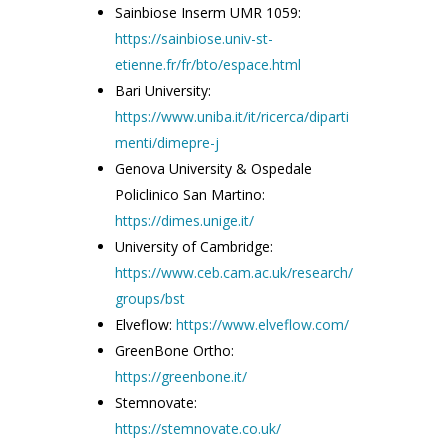
Sainbiose Inserm UMR 1059:
https://sainbiose.univ-st-
etienne.fr/fr/bto/espace.html
Bari University:
https://www.uniba.it/it/ricerca/diparti
menti/dimepre-j
Genova University & Ospedale
Policlinico San Martino:
https://dimes.unige.it/
University of Cambridge:
https://www.ceb.cam.ac.uk/research/
groups/bst
Elveflow:
https://www.elveflow.com/
GreenBone Ortho:
https://greenbone.it/
Stemnovate:
https://stemnovate.co.uk/