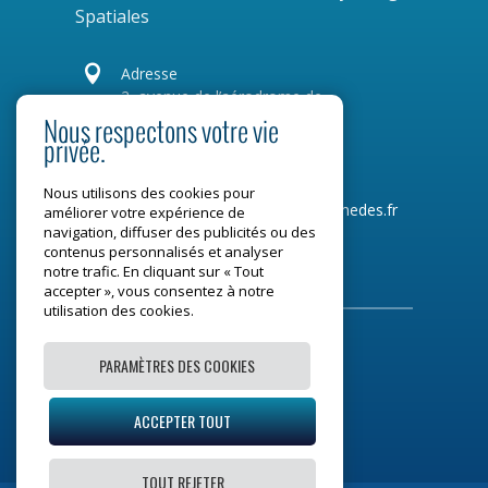
Spatiales

Adresse
2, avenue de l’aérodrome de
Montaudran
Nous respectons votre vie
CS 77720
privée.
31 007 Toulouse Cedex 4
Nous utilisons des cookies pour
Tel :
05 34 31 96 00
Mail :
contact@medes.fr
améliorer votre expérience de
navigation, diffuser des publicités ou des
contenus personnalisés et analyser
Restons connectés
notre trafic. En cliquant sur « Tout
accepter », vous consentez à notre
utilisation des cookies.
PARAMÈTRES DES COOKIES
Mentions légales
ACCEPTER TOUT
Plan du site
TOUT REJETER