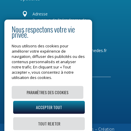

Adresse
2, avenue de l’aérodrome de
Montaudran
Nous respectons votre vie
CS 77720
privée.
31 007 Toulouse Cedex 4
Nous utilisons des cookies pour
Tel :
05 34 31 96 00
Mail :
contact@medes.fr
améliorer votre expérience de
navigation, diffuser des publicités ou des
contenus personnalisés et analyser
Restons connectés
notre trafic. En cliquant sur « Tout
accepter », vous consentez à notre
utilisation des cookies.
PARAMÈTRES DES COOKIES
Mentions légales
ACCEPTER TOUT
Plan du site
TOUT REJETER
© Copyright 2023
– Tous droits réservés – Création