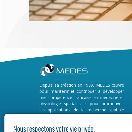
Depuis sa création en 1989, MEDES œuvre
pour maintenir et contribuer à développer
une compétence française en médecine et
physiologie spatiales et pour promouvoir
les applications de la recherche spatiale
dans le domaine de la santé.
Nous respectons votre vie privée.
MEDES s’implique ainsi activement dans 3